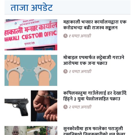
ताजा अपडेट
महाकाली भन्सार कार्यालयद्वारा एक
करोडभन्दा बढी राजस्व सङ्कलन
१ घण्टा अगाडी
मोबाइल एपमार्फत सट्टेबाजी गराउने
आरोपमा एक जना पक्राउ
२ घण्टा अगाडी
कपिलवस्तुमा गाउँलेलाई डर देखाउँदै
हिँड्ने ३ युवा पेस्तोलसहित पक्राउ
२ घण्टा अगाडी
सुनकोशीमा हाम फालेका पराजुली
दम्पत्तिमध्ये तिलकुमारीको शव फेला