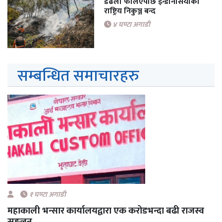
डढेलो फैलिएपछि इन्डोनेसियाको
राष्ट्रिय निकुञ्ज बन्द
४ घण्टा अगाडी
सम्बन्धित समाचारहरु
१ घण्टा अगाडी
महाकाली भन्सार कार्यालयद्वारा एक करोडभन्दा बढी राजस्व
सङ्कलन