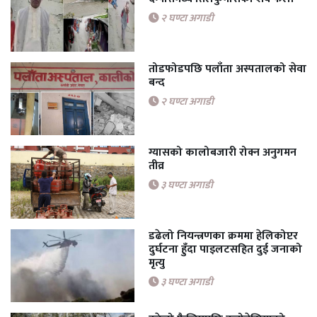
२ घण्टा अगाडी
तोडफोडपछि पलाँता अस्पतालको सेवा
बन्द
२ घण्टा अगाडी
ग्यासको कालोबजारी रोक्न अनुगमन
तीव्र
३ घण्टा अगाडी
डढेलो नियन्त्रणका क्रममा हेलिकोप्टर
दुर्घटना हुँदा पाइलटसहित दुई जनाको
मृत्यु
३ घण्टा अगाडी