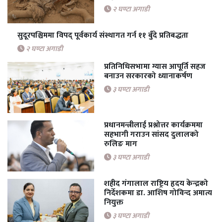
२ घण्टा अगाडी
सुदूरपश्चिममा विपद् पूर्वकार्य संस्थागत गर्न ११ बुँदे प्रतिबद्धता
२ घण्टा अगाडी
प्रतिनिधिसभामा ग्यास आपूर्ति सहज
बनाउन सरकारको ध्यानाकर्षण
३ घण्टा अगाडी
प्रधानमन्त्रीलाई प्रश्नोत्तर कार्यक्रममा
सहभागी गराउन सांसद दुलालको
रुलिङ माग
३ घण्टा अगाडी
शहीद गंगालाल राष्ट्रिय हृदय केन्द्रको
निर्देशकमा डा. आशिष गोविन्द अमात्य
नियुक्त
३ घण्टा अगाडी