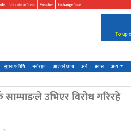
code
Unicode to Preeti
Weather
Exchange Rate
To upl
सूचना/प्रविधि
मनोरञ्जन
आजको छापा
अर्थ
प्रवास
अन्य
, हर्क साम्पाङले उभिएर विरोध गरिरहे