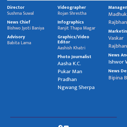
Director
Videographer
Manage
Sushma Suwal
Rojan Shrestha
Madhuk
Rajbhan
News Chief
Infographics
Bishwo Jyoti Baniya
Ranjit Thapa Magar
Marketi
Advisory
Graphics/Video
Vaskar
Editor
Babita Lama
Rajbhan
Aashish Khatri
News An
Photo Journalist
Ishwor
Aasha K.C.
Pukar Man
News Des
Bipina 
Pradhan
Ngwang Sherpa