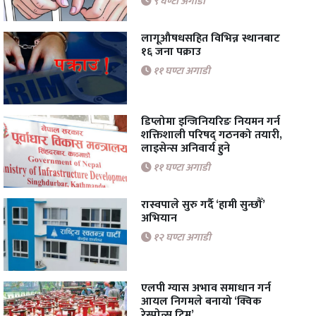
९ घण्टा अगाडी
लागूऔषधसहित विभिन्न स्थानबाट
१६ जना पक्राउ
११ घण्टा अगाडी
डिप्लोमा इन्जिनियरिङ नियमन गर्न
शक्तिशाली परिषद् गठनको तयारी,
लाइसेन्स अनिवार्य हुने
११ घण्टा अगाडी
रास्वपाले सुरु गर्दै ‘हामी सुन्छौँ’
अभियान
१२ घण्टा अगाडी
एलपी ग्यास अभाव समाधान गर्न
आयल निगमले बनायो ‘क्विक
रेस्पोन्स टिम’