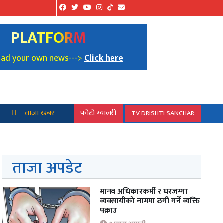
PLATFORM
oad your own news--->
Click here
ताजा खबर
फोटो ग्यालरी
TV DRISHTI SANCHAR
ताजा अपडेट
मानव अधिकारकर्मी र घरजग्गा
व्यवसायीको नाममा ठगी गर्ने व्यक्ति
पक्राउ