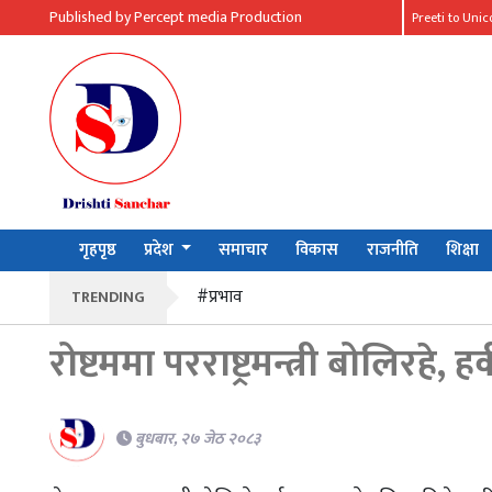
Published by Percept media Production
Preeti to Uni
गृहपृष्ठ
प्रदेश
समाचार
विकास
राजनीति
शिक्षा
#प्रभाव
TRENDING
रोष्टममा परराष्ट्रमन्त्री बोलिरहे
बुधबार, २७ जेठ २०८३