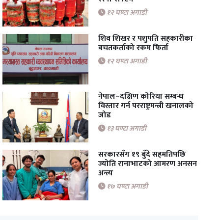
१२ घण्टा अगाडी
शिव शिखर र पशुपति सहकारीका
बचतकर्ताको रकम फिर्ता
१२ घण्टा अगाडी
नेपाल–दक्षिण कोरिया सम्बन्ध
विस्तार गर्न परराष्ट्रमन्त्री खनालको
जोड
१३ घण्टा अगाडी
सरकारसँग १९ बुँदे सहमतिपछि
ज्योति रानाभाटको आमरण अनसन
अन्त्य
१७ घण्टा अगाडी